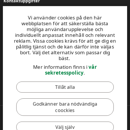
Kontaktuppgifter
Vi använder cookies på den här
Adress
webbplatsen för att säkerställa bästa
UPM Jakobstad
möjliga användarupplevelse och
Larsmovägen 149
individuellt anpassat innehåll och relevant
68600 Jakobstad
reklam. Vissa cookies krävs för att ge dig en
pålitlig tjänst och de kan därför inte väljas
bort. Välj det alternativ som passar dig
E-postadress
bäst.
info.pietarsaari@upm.com
Mer information finns i
vår
Telefonväxel
sekretesspolicy
.
020 416 113
Tillåt alla
Ta kontakt!
Godkänner bara nödvändiga
coockies
Copyright © 2026 UPM
UPM Global
Legal Notice
Välj själv