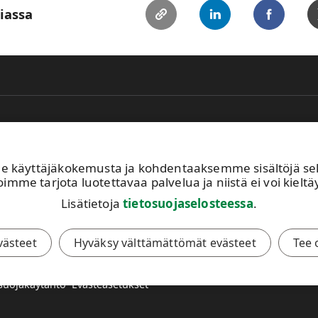
iassa
käyttäjäkokemusta ja kohdentaaksemme sisältöjä sekä 
Puhelin
Sä
imme tarjota luotettavaa palvelua ja niistä ei voi kieltäy
+358 2041 5161
in
Lisätietoja
tietosuojaselosteessa
.
Ot
evästeet
Hyväksy välttämättömät evästeet
Tee 
suojakäytäntö
Evästeasetukset