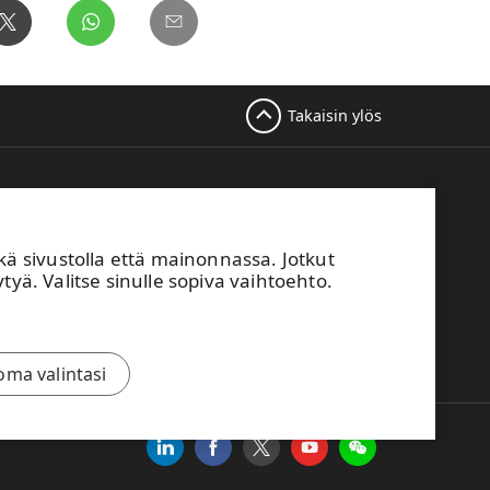
Takaisin ylös
sivustolla että mainonnassa. Jotkut
hköposti
tyä. Valitse sinulle sopiva vaihtoehto.
fo.kaukas@upm.com
a yhteyttä!
oma valintasi