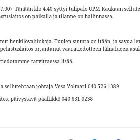
7.00) Tänään klo 4.40 syttyi tulipalo UPM Kaukaan sellut
stuslaitos on paikalla ja tilanne on hallinnassa.
unut henkilövahinkoja. Tuulen suunta on itään, ja savua le
pelastuslaitos on antanut vaaratiedotteen lähialueen asukk
tiedotamme tarvittaessa lisää.
ja sellutehtaan johtaja Vesa Volmari 040 526 1389
itos, päivystävä päällikkö 040 631 0238