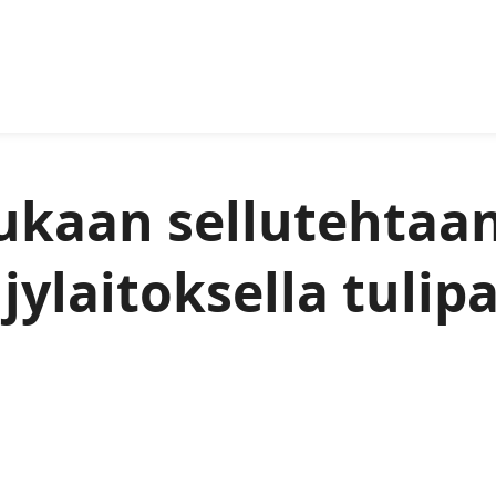
kaan sellutehtaa
ylaitoksella tulip