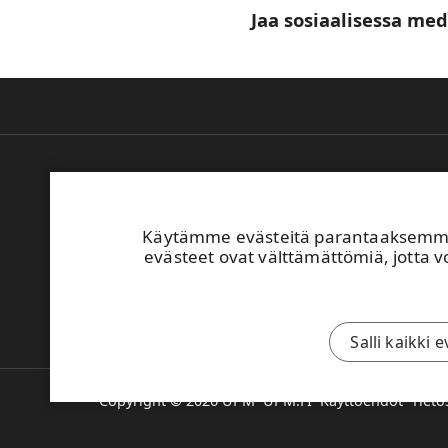
Jaa sosiaalisessa med
Yhteystiedot
Käytämme evästeitä parantaaksemme 
Osoite
evästeet ovat välttämättömiä, jotta vo
UPM Kaukas
Kaukaantie 16
FI-53200 Lappeenranta
Navigaattori: Hyötiöntie 2
Salli kaikki 
Copyright © 2026 UPM
UPM.FI
Käyttöehdot
Tieto