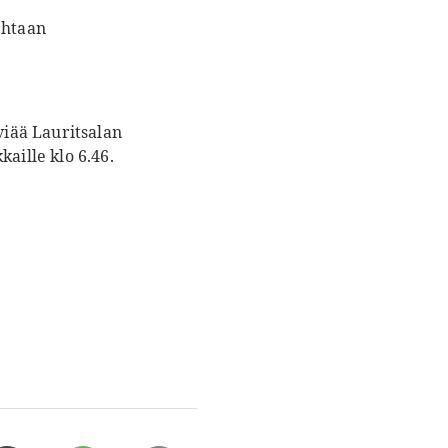
ehtaan
viää Lauritsalan
aille klo 6.46.