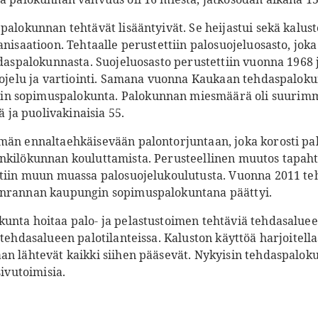
palokunnan tehtävät lisääntyivät. Se heijastui sekä kalus
anisaatioon. Tehtaalle perustettiin palosuojeluosasto, jok
hdaspalokunnasta. Suojeluosasto perustettiin vuonna 1968 j
suojelu ja vartiointi. Samana vuonna Kaukaan tehdaspaloku
n sopimuspalokunta. Palokunnan miesmäärä oli suurimm
jä ja puolivakinaisia 55.
mmän ennaltaehkäisevään palontorjuntaan, joka korosti p
nkilökunnan kouluttamista. Perusteellinen muutos tapahtui
ttiin muun muassa palosuojelukoulutusta. Vuonna 2011 te
enrannan kaupungin sopimuspalokuntana päättyi.
nta hoitaa palo- ja pelastustoimen tehtäviä tehdasalueell
 tehdasalueen palotilanteissa. Kaluston käyttöä harjoitella
an lähtevät kaikki siihen pääsevät. Nykyisin tehdaspalo
sivutoimisia.