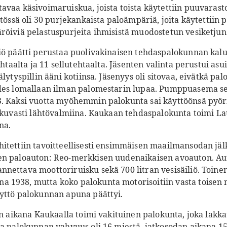
avaa käsivoimaruiskua, joista toista käytettiin puuvaras
ytössä oli 30 purjekankaista paloämpäriä, joita käytettii
röiviä pelastuspurjeita ihmisistä muodostetun vesiketjun 
iö päätti perustaa puolivakinaisen tehdaspalokunnan kal
ehtaalta ja 11 sellutehtaalta. Jäsenten valinta perustui asu
älytyspillin ääni kotiinsa. Jäsenyys oli sitovaa, eivätkä p
edes lomallaan ilman palomestarin lupaa. Pumppuasema se
. Kaksi vuotta myöhemmin palokunta sai käyttöönsä pyöri
atkuvasti lähtövalmiina. Kaukaan tehdaspalokunta toimi L
na.
itettiin tavoitteellisesti ensimmäisen maailmansodan jä
n paloauton: Reo-merkkisen uudenaikaisen avoauton. Auto
nettava moottoriruisku sekä 700 litran vesisäiliö. Toinen
 1938, mutta koko palokunta motorisoitiin vasta toisen
yttö palokunnan apuna päättyi.
an aikana Kaukaalla toimi vakituinen palokunta, joka lakka
na palokunnan vahvuus oli 16 miestä, jatkosodan aikana 15