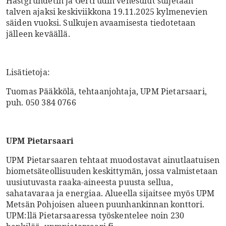
Hästgrundetin ja Gertrudin venesulut suljetaan
talven ajaksi keskiviikkona 19.11.2025 kylmenevien
säiden vuoksi. Sulkujen avaamisesta tiedotetaan
jälleen keväällä.
Lisätietoja:
Tuomas Pääkkölä, tehtaanjohtaja, UPM Pietarsaari,
puh. 050 384 0766
UPM Pietarsaari
UPM Pietarsaaren tehtaat muodostavat ainutlaatuisen
biometsäteollisuuden keskittymän, jossa valmistetaan
uusiutuvasta raaka-aineesta puusta sellua,
sahatavaraa ja energiaa. Alueella sijaitsee myös UPM
Metsän Pohjoisen alueen puunhankinnan konttori.
UPM:llä Pietarsaaressa työskentelee noin 230