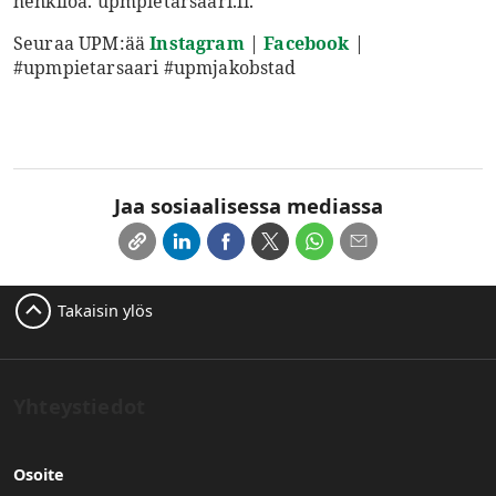
henkilöä. upmpietarsaari.fi.
Seuraa UPM:ää
Instagram
|
Facebook
|
#upmpietarsaari #upmjakobstad
Jaa sosiaalisessa mediassa
Takaisin ylös
Yhteystiedot
Osoite