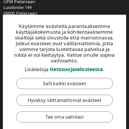
UPM Pietarsaari
Luodontie 149
68600 Pietarsaari
Käytämme evästeitä parantaaksemme
Puhelin
käyttäjäkokemusta ja kohdentaaksemme
sisältöjä sekä sivustolla että mainonnassa.
+358 2041 5161
Jotkut evästeet ovat välttämättömiä, jotta
voimme tarjota luotettavaa palvelua ja
niistä ei voi kieltäytyä. Valitse sinulle sopiva
Sähköposti
vaihtoehto.
info.pietarsaari@upm.com
Lisätietoja
tietosuojaselosteessa
.
Puhelinvaihde
020 416 113
Salli kaikki evästeet
Ota yhteyttä!
Hyväksy välttämättömät evästeet
Copyright © 2026 UPM
UPM.FI
Tee oma valintasi
Käyttöehdot
Tietosuojakäytäntö