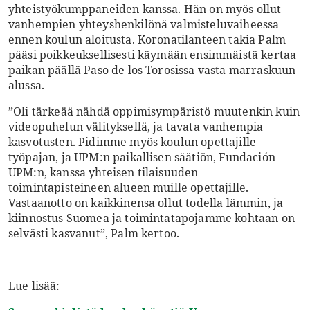
yhteistyökumppaneiden kanssa. Hän on myös ollut
vanhempien yhteyshenkilönä valmisteluvaiheessa
ennen koulun aloitusta. Koronatilanteen takia Palm
pääsi poikkeuksellisesti käymään ensimmäistä kertaa
paikan päällä Paso de los Torosissa vasta marraskuun
alussa.
”Oli tärkeää nähdä oppimisympäristö muutenkin kuin
videopuhelun välityksellä, ja tavata vanhempia
kasvotusten. Pidimme myös koulun opettajille
työpajan, ja UPM:n paikallisen säätiön, Fundación
UPM:n, kanssa yhteisen tilaisuuden
toimintapisteineen alueen muille opettajille.
Vastaanotto on kaikkinensa ollut todella lämmin, ja
kiinnostus Suomea ja toimintatapojamme kohtaan on
selvästi kasvanut”, Palm kertoo.
Lue lisää: