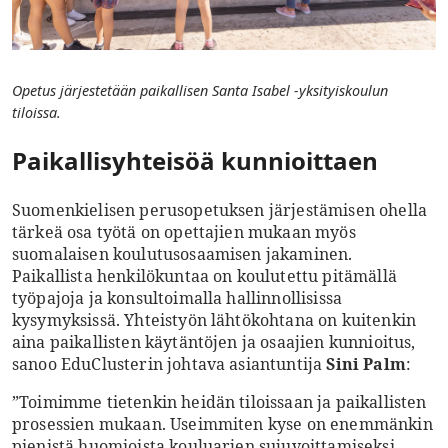
Opetus järjestetään paikallisen Santa Isabel -yksityiskoulun
tiloissa.
Paikallisyhteisöä kunnioittaen
Suomenkielisen perusopetuksen järjestämisen ohella
tärkeä osa työtä on opettajien mukaan myös
suomalaisen koulutusosaamisen jakaminen.
Paikallista henkilökuntaa on koulutettu pitämällä
työpajoja ja konsultoimalla hallinnollisissa
kysymyksissä. Yhteistyön lähtökohtana on kuitenkin
aina paikallisten käytäntöjen ja osaajien kunnioitus,
sanoo EduClusterin johtava asiantuntija
Sini Palm
:
”Toimimme tietenkin heidän tiloissaan ja paikallisten
prosessien mukaan. Useimmiten kyse on enemmänkin
pienistä huomioista kouluarjen sujuvoittamiseksi.