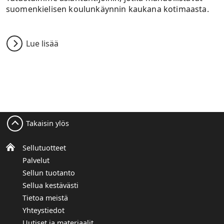
suomenkielisen koulunkäynnin kaukana kotimaasta.
Lue lisää
Takaisin ylös
Sellutuotteet
Palvelut
Sellun tuotanto
Sellua kestävästi
Tietoa meistä
Yhteystiedot
Uutiset ja materiaalit