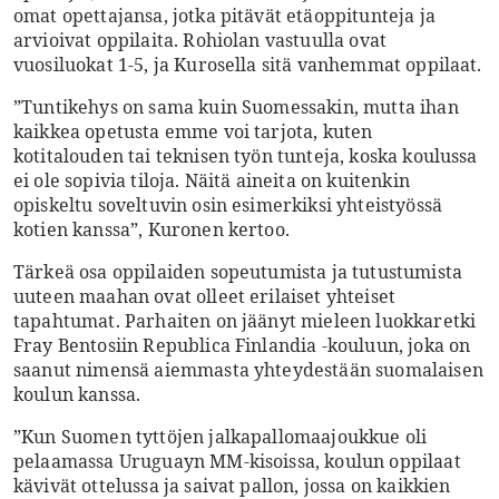
omat opettajansa, jotka pitävät etäoppitunteja ja
arvioivat oppilaita. Rohiolan vastuulla ovat
vuosiluokat 1-5, ja Kurosella sitä vanhemmat oppilaat.
”Tuntikehys on sama kuin Suomessakin, mutta ihan
kaikkea opetusta emme voi tarjota, kuten
kotitalouden tai teknisen työn tunteja, koska koulussa
ei ole sopivia tiloja. Näitä aineita on kuitenkin
opiskeltu soveltuvin osin esimerkiksi yhteistyössä
kotien kanssa”, Kuronen kertoo.
Tärkeä osa oppilaiden sopeutumista ja tutustumista
uuteen maahan ovat olleet erilaiset yhteiset
tapahtumat. Parhaiten on jäänyt mieleen luokkaretki
Fray Bentosiin Republica Finlandia -kouluun, joka on
saanut nimensä aiemmasta yhteydestään suomalaisen
koulun kanssa.
”Kun Suomen tyttöjen jalkapallomaajoukkue oli
pelaamassa Uruguayn MM-kisoissa, koulun oppilaat
kävivät ottelussa ja saivat pallon, jossa on kaikkien