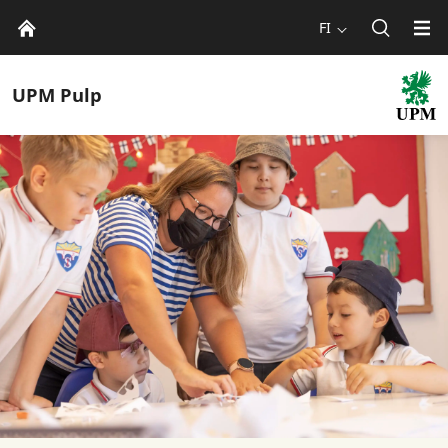
FI
UPM
Pulp