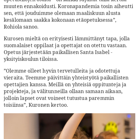
muuten ennakoidusti. Koronapandemia tosin aiheutti
sen, että jouduimme olemaan maaliskuun alusta
kesälomaan saakka kokonaan etäopetuksessa”,
Rohiola sanoo.
Kurosen mieltä on erityisesti lämmittänyt tapa, jolla
suomalaiset oppilaat ja opettajat on otettu vastaan.
Opetus järjestetään paikallisen Santa Isabel -
yksityiskoulun tiloissa.
”Olemme olleet hyvin tervetulleita ja odotettuja
vieraita. Teemme päivittäin yhteistyötä paikallisten
opettajien kanssa. Meillä on yhteisiä oppitunteja ja
projekteja, ja välitunneilla ollaan samaan aikaan,
jolloin lapset ovat voineet tutustua paremmin
toisiinsa”, Kuronen kertoo.