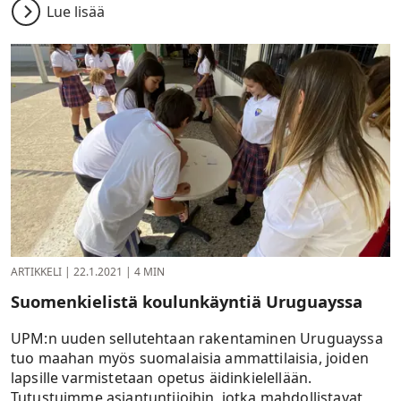
Lue lisää
ARTIKKELI
|
22.1.2021
|
4 MIN
Suomenkielistä koulunkäyntiä Uruguayssa
UPM:n uuden sellutehtaan rakentaminen Uruguayssa
tuo maahan myös suomalaisia ammattilaisia, joiden
lapsille varmistetaan opetus äidinkielellään.
Tutustuimme asiantuntijoihin, jotka mahdollistavat