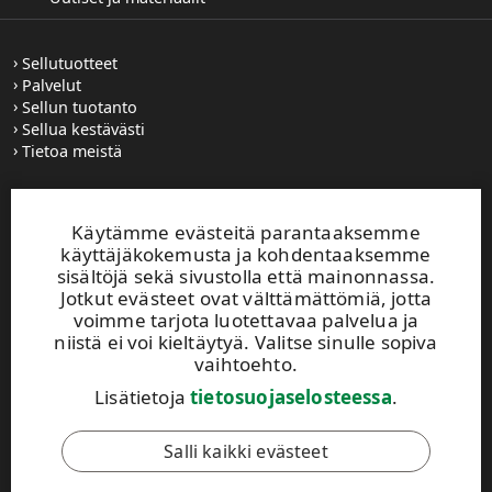
Sellutuotteet
Palvelut
Sellun tuotanto
Sellua kestävästi
Tietoa meistä
Yhteystiedot
Käytämme evästeitä parantaaksemme
Uutiset ja materiaalit
käyttäjäkokemusta ja kohdentaaksemme
Lehdistötiedotteet
sisältöjä sekä sivustolla että mainonnassa.
Jotkut evästeet ovat välttämättömiä, jotta
voimme tarjota luotettavaa palvelua ja
upm.fi
niistä ei voi kieltäytyä. Valitse sinulle sopiva
upm.uy
vaihtoehto.
Lisätietoja
tietosuojaselosteessa
.
UPM:n Toimintaohje
Salli kaikki evästeet
Tämä sivusto on suojattu reCAPTCHA-palvelun avulla.
Tietosuoja
ja
käyttöehdot
.