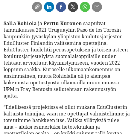
Salla Rohiola
ja
Perttu Kuronen
saapuivat
tammikuussa 2021 Uruguayhin Paso de los Torosin
kaupunkiin Jyväskylän yliopiston koulutusjärjestön
EduCluster Finlandin valitsemina opettajina.
EduCluster huolehtii perusopetuksen ja toisen asteen
koulutusjärjestelyistä suomalaisoppilaille uuden
tehtaan arvioituun käynnistymiseen, vuoden 2022
loppuun saakka. Kuroselle ulkomaankomennus on
ensimmäinen, mutta Rohiolalla oli jo aiempaa
kokemusta opetustyöstä ulkomailla muun muassa
UPM:n Fray Bentosin sellutehtaan rakennustyön
ajalta.
”Edellisessä projektissa ei ollut mukana EduClusterin
kaltaista toimijaa, vaan me opettajat valmistelimme ja
toteutimme hankkeen itse. Vaikka yllätyksiä tulee
aina – aluksi esimerkiksi tietotekniikan ja
opetustilojen osalta – on kaikki sujunut tällä kertaa