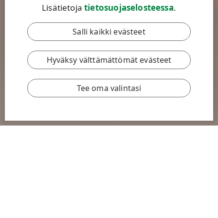
Lisätietoja
tietosuojaselosteessa
.
Salli kaikki evästeet
Hyväksy välttämättömät evästeet
Tee oma valintasi
Tarjoamme markkinoiden laajimman valikoiman
kestävästi tuotettuja lehti- ja havupuuselluja.
Samalla kun valmistamme sellua, tehtaamme
Suomessa ja Uruguayssa tuottavat uusiutuvaa
energiaa kansallisiin sähköverkkoihin. Lisäksi