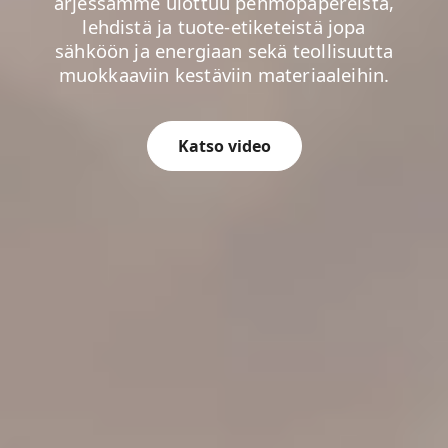
arjessamme ulottuu pehmopapereista,
lehdistä ja tuote-etiketeistä jopa
sähköön ja energiaan sekä teollisuutta
Katso video